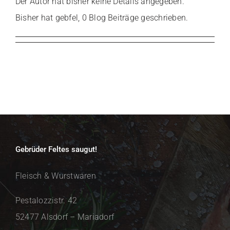
Der Autor hat bisher keine Details angegeben.
Bisher hat gebfel, 0 Blog Beiträge geschrieben.
Gebrüder Feltes saugut!
Fleisch & Wurstwaren
Pestalozzistr. 42
52477 Alsdorf – Mariadorf